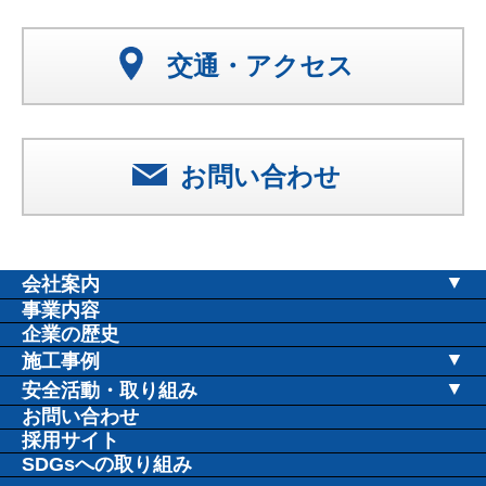
交通・アクセス
お問い合わせ
会社案内
社長挨拶
事業内容
企業の歴史
会社概要
施工事例
会社沿革
教育施設
安全活動・取り組み
安全衛生協議会
お問い合わせ
取締役・役員紹介
公共施設
採用サイト
安全推進活動
拠点案内
病院施設
SDGsへの取り組み